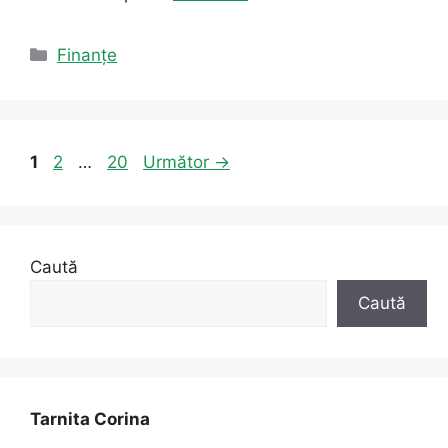
Categorii
Finanțe
Pagina
Pagina
Pagina
1
2
…
20
Următor
→
Caută
Caută
Tarnita Corina