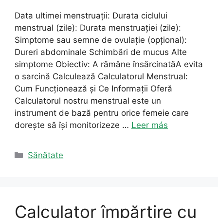
Data ultimei menstruații: Durata ciclului
menstrual (zile): Durata menstruației (zile):
Simptome sau semne de ovulație (opțional):
Dureri abdominale Schimbări de mucus Alte
simptome Obiectiv: A rămâne însărcinatăA evita
o sarcină Calculează Calculatorul Menstrual:
Cum Funcționează și Ce Informații Oferă
Calculatorul nostru menstrual este un
instrument de bază pentru orice femeie care
dorește să își monitorizeze …
Leer más
Categorii
Sănătate
Calculator împărțire cu