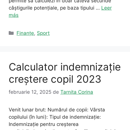
permite să calculezi în doar câteva secunde
câștigurile potențiale, pe baza tipului …
Leer
más
Categorii
Finanțe
,
Sport
Calculator indemnizație
creștere copil 2023
februarie 12, 2025
de
Tarnita Corina
Venit lunar brut: Numărul de copii: Vârsta
copilului (în luni): Tipul de indemnizație:
Indemnizație pentru creșterea