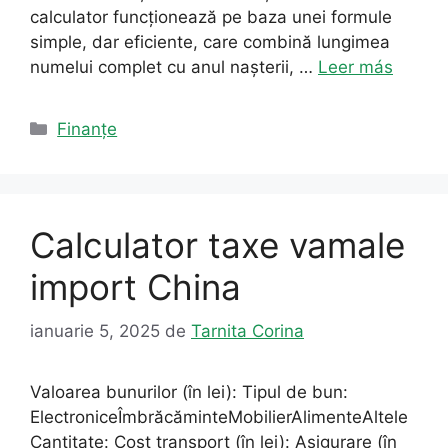
calculator funcționează pe baza unei formule
simple, dar eficiente, care combină lungimea
numelui complet cu anul nașterii, …
Leer más
Categorii
Finanțe
Calculator taxe vamale
import China
ianuarie 5, 2025
de
Tarnita Corina
Valoarea bunurilor (în lei): Tipul de bun:
ElectroniceÎmbrăcăminteMobilierAlimenteAltele
Cantitate: Cost transport (în lei): Asigurare (în