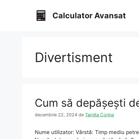
Sari
la
Calculator Avansat
conținut
Divertisment
Cum să depășești d
decembrie 22, 2024
de
Tarnita Corina
Nume utilizator: Vârstă: Timp mediu petrecu