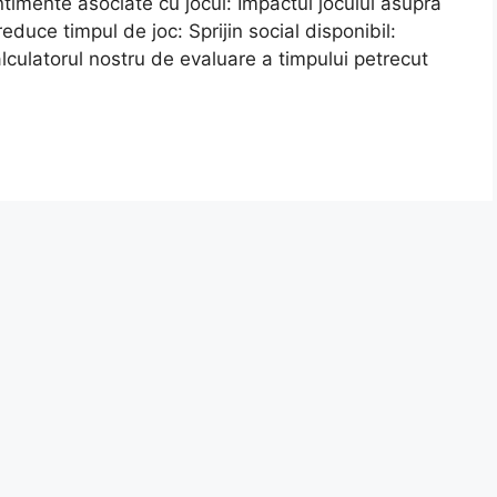
imente asociate cu jocul: Impactul jocului asupra
reduce timpul de joc: Sprijin social disponibil:
Calculatorul nostru de evaluare a timpului petrecut