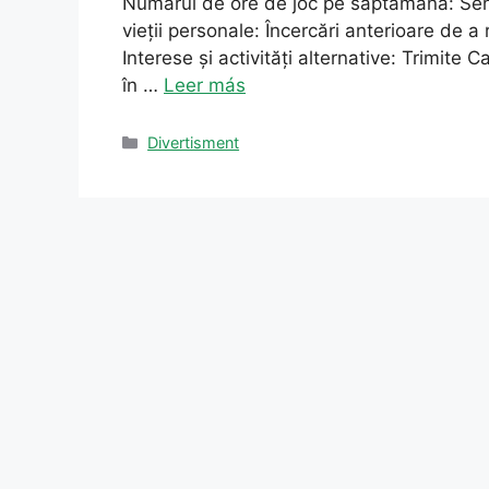
Numărul de ore de joc pe săptămână: Sent
vieții personale: Încercări anterioare de a 
Interese și activități alternative: Trimite 
în …
Leer más
Categorii
Divertisment