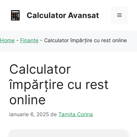
Sari
la
Calculator Avansat
Meniu
conținut
Home
-
Finanțe
-
Calculator împărțire cu rest online
Calculator
împărțire cu rest
online
ianuarie 6, 2025
de
Tarnita Corina