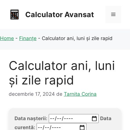
Sari
la
Calculator Avansat
Meniu
conținut
Home
-
Finanțe
-
Calculator ani, luni și zile rapid
Calculator ani, luni
și zile rapid
decembrie 17, 2024
de
Tarnita Corina
Data nașterii:
Data
curentă: