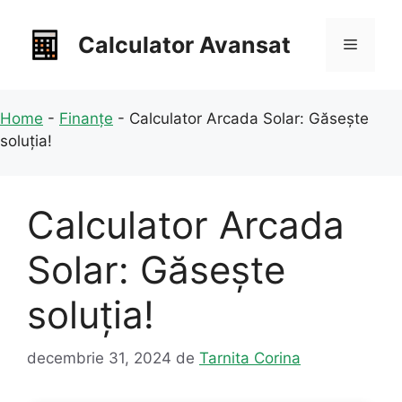
Sari
la
Calculator Avansat
Meniu
conținut
Home
-
Finanțe
-
Calculator Arcada Solar: Găsește
soluția!
Calculator Arcada
Solar: Găsește
soluția!
decembrie 31, 2024
de
Tarnita Corina