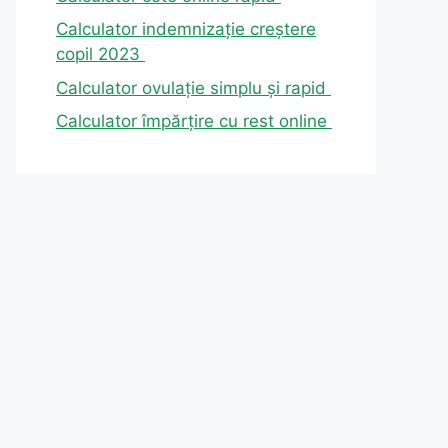
Calculator indemnizație creștere
copil 2023
Calculator ovulație simplu și rapid
Calculator împărțire cu rest online