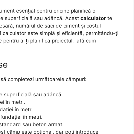
ument esențial pentru oricine planifică o
ție superficială sau adâncă. Acest
calculator
te
esară, numărul de saci de ciment și costul
i calculator este simplă și eficientă, permițându-ți
e pentru a-ți planifica proiectul. Iată cum
se
ie să completezi următoarele câmpuri:
e superficială sau adâncă.
i în metri.
ației în metri.
undației în metri.
 standard sau beton armat.
t câmp este opțional, dar poți introduce