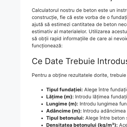
Calculatorul nostru de beton este un instr
construcție, fie că este vorba de o funda
ajută să estimezi cantitatea de beton nec
estimativ al materialelor. Utilizarea acestu
să obții rapid informațiile de care ai nevoi
funcționează:
Ce Date Trebuie Introdu
Pentru a obține rezultatele dorite, trebu
Tipul fundației:
Alege între fundați
Lățime (m):
Introdu lățimea fundație
Lungime (m):
Introdu lungimea fund
Adâncime (m):
Introdu adâncimea f
Tipul betonului:
Alege între beton
Densitatea betonului (kg/m³):
Aces