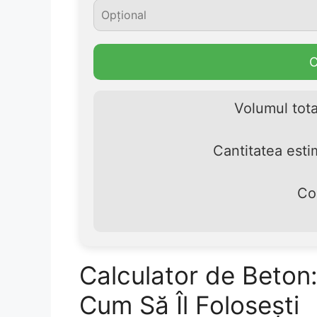
C
Volumul tota
Cantitatea esti
Co
Calculator de Beton
Cum Să Îl Folosești