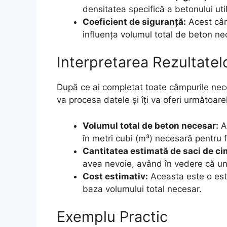
densitatea specifică a betonului util
Coeficient de siguranță:
Acest câm
influența volumul total de beton ne
Interpretarea Rezultatel
După ce ai completat toate câmpurile ne
va procesa datele și îți va oferi următoarel
Volumul total de beton necesar:
Ac
în metri cubi (m³) necesară pentru f
Cantitatea estimată de saci de ci
avea nevoie, având în vedere că un
Cost estimativ:
Aceasta este o esti
baza volumului total necesar.
Exemplu Practic