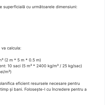
ie superficială cu următoarele dimensiuni:
 va calcula:
m³ (2 m * 5 m * 0.5 m)
nt: 10 saci (5 m³ * 2400 kg/m³ / 25 kg/sac)
lei/m³)
 planifica eficient resursele necesare pentru
timp și bani. Folosește-l cu încredere pentru a