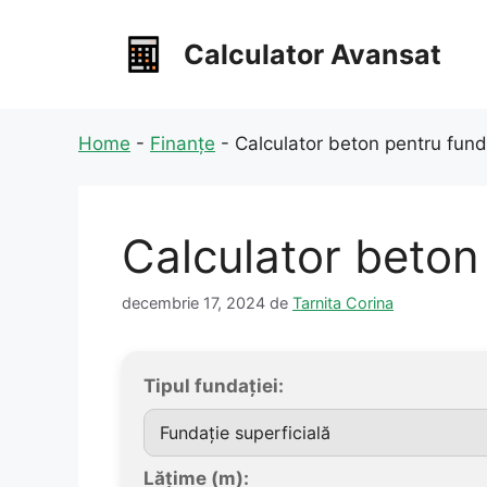
Sari
la
Calculator Avansat
conținut
Home
-
Finanțe
-
Calculator beton pentru fund
Calculator beton
decembrie 17, 2024
de
Tarnita Corina
Tipul fundației:
Lățime (m):