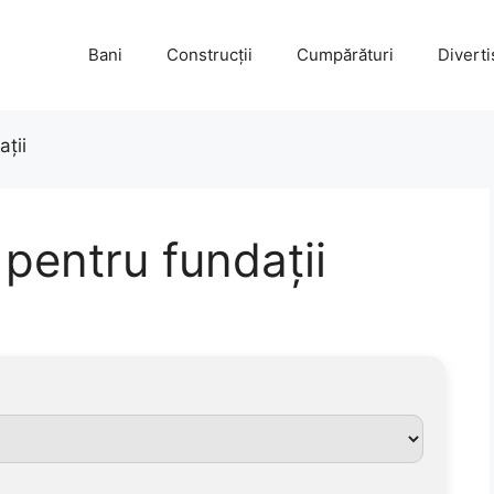
Bani
Construcții
Cumpărături
Divert
ații
 pentru fundații