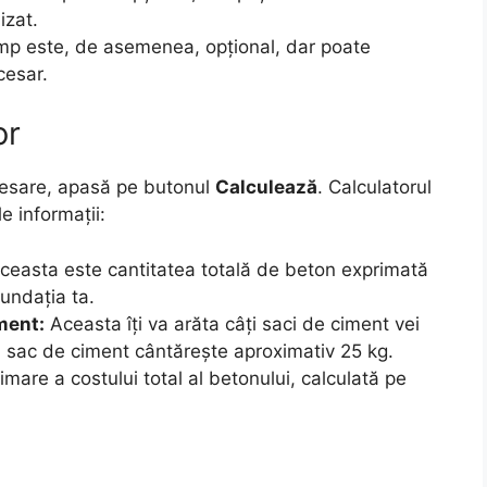
izat.
p este, de asemenea, opțional, dar poate
cesar.
or
cesare, apasă pe butonul
Calculează
. Calculatorul
e informații:
easta este cantitatea totală de beton exprimată
undația ta.
ment:
Aceasta îți va arăta câți saci de ciment vei
 sac de ciment cântărește aproximativ 25 kg.
mare a costului total al betonului, calculată pe