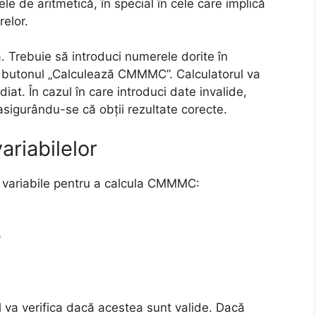
le de aritmetică, în special în cele care implică
relor.
ă. Trebuie să introduci numerele dorite în
 butonul „Calculează CMMMC”. Calculatorul va
diat. În cazul în care introduci date invalide,
asigurându-se că obții rezultate corecte.
ariabilelor
e variabile pentru a calcula CMMMC:
)
l va verifica dacă acestea sunt valide. Dacă