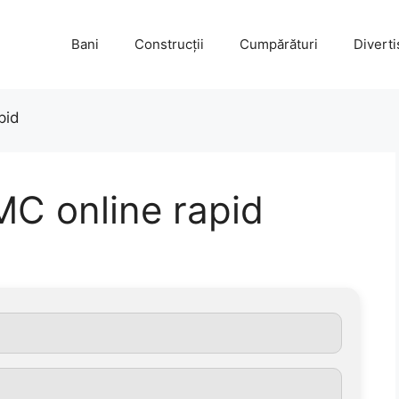
Bani
Construcții
Cumpărături
Divert
apid
C online rapid