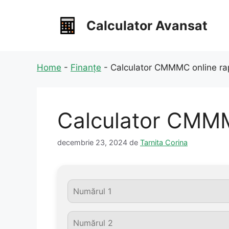
Sari
la
Calculator Avansat
conținut
Home
-
Finanțe
-
Calculator CMMMC online r
Calculator CMMM
decembrie 23, 2024
de
Tarnita Corina