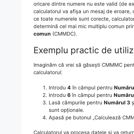
oricare dintre numere nu este valid (de ex
calculatorul va afișa un mesaj de eroare,
ce toate numerele sunt corecte, calculato
determină cel mai mic multiplu comun pr
comun
(CMMDC).
Exemplu practic de utili
Imaginăm că vrei să găsești CMMMC pentru
calculatorul:
Introdu
4
în câmpul pentru
Numărul
Introdu
6
în câmpul pentru
Număru
Lasă câmpurile pentru
Numărul 3
ș
sunt opționale.
Apasă pe butonul „Calculează CM
Calculatorul va procesa datele și va retur