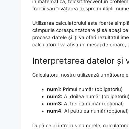
în matematică, folosit frecvent în probleme
fracții sau învățarea despre multiplii nume
Utilizarea calculatorului este foarte simpl
câmpurile corespunzătoare și să apeși pe
procesa datele și îți va oferi rezultatul ime
calculatorul va afișa un mesaj de eroare, 
Interpretarea datelor și v
Calculatorul nostru utilizează următoarel
num1
: Primul număr (obligatoriu)
num2
: Al doilea număr (obligatoriu
num3
: Al treilea număr (opțional)
num4
: Al patrulea număr (opțional)
După ce ai introdus numerele, calculatoru