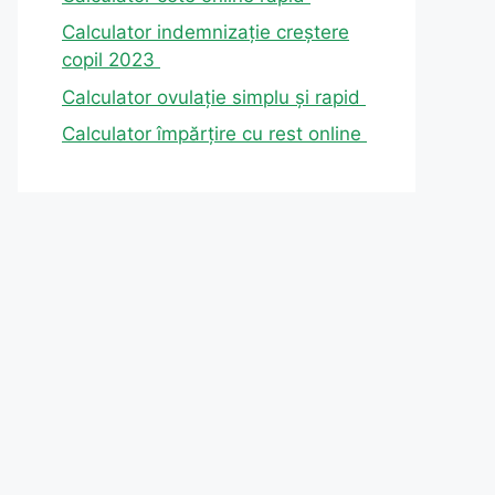
Calculator indemnizație creștere
copil 2023
Calculator ovulație simplu și rapid
Calculator împărțire cu rest online