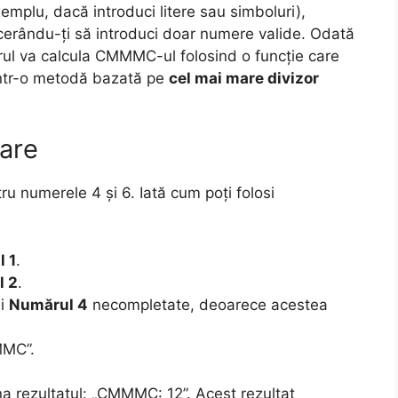
emplu, dacă introduci litere sau simboluri),
 cerându-ți să introduci doar numere valide. Odată
rul va calcula CMMMC-ul folosind o funcție care
intr-o metodă bazată pe
cel mai mare divizor
zare
 numerele 4 și 6. Iată cum poți folosi
 1
.
l 2
.
i
Numărul 4
necompletate, deoarece acestea
MMC”.
na rezultatul: „CMMMC: 12”. Acest rezultat