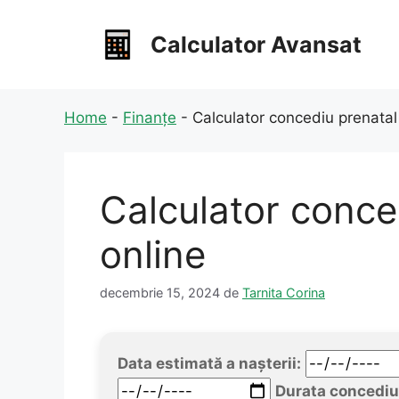
Sari
la
Calculator Avansat
conținut
Home
-
Finanțe
-
Calculator concediu prenata
Calculator conce
online
decembrie 15, 2024
de
Tarnita Corina
Data estimată a nașterii:
Durata concediul