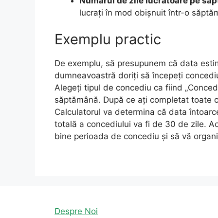
Numărul de zile lucrătoare pe să
lucrați în mod obișnuit într-o săpt
Exemplu practic
De exemplu, să presupunem că data estima
dumneavoastră doriți să începeți concediu
Alegeți tipul de concediu ca fiind „Concedi
săptămână. După ce ați completat toate c
Calculatorul va determina că data întoarce
totală a concediului va fi de 30 de zile. Ac
bine perioada de concediu și să vă organiz
Despre Noi