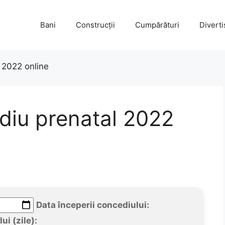
Bani
Construcții
Cumpărături
Divert
l 2022 online
diu prenatal 2022
Data începerii concediului:
ui (zile):