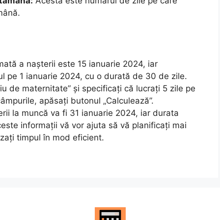
ptămână:
Acesta este numărul de zile pe care
ămână.
tă a nașterii este 15 ianuarie 2024, iar
l pe 1 ianuarie 2024, cu o durată de 30 de zile.
u de maternitate” și specificați că lucrați 5 zile pe
âmpurile, apăsați butonul „Calculează”.
rii la muncă va fi 31 ianuarie 2024, iar durata
este informații vă vor ajuta să vă planificați mai
ați timpul în mod eficient.