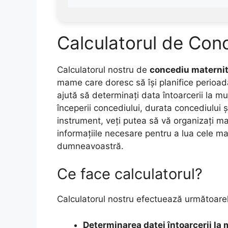
Calculatorul de Con
Calculatorul nostru de
concediu materni
mame care doresc să își planifice perioad
ajută să determinați data întoarcerii la mu
începerii concediului, durata concediului ș
instrument, veți putea să vă organizați mai
informațiile necesare pentru a lua cele ma
dumneavoastră.
Ce face calculatorul?
Calculatorul nostru efectuează următoarele
Determinarea datei întoarcerii la