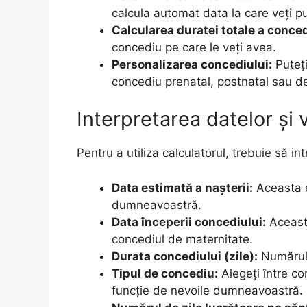
calcula automat data la care veți p
Calcularea duratei totale a conced
concediu pe care le veți avea.
Personalizarea concediului:
Puteți
concediu prenatal, postnatal sau d
Interpretarea datelor și v
Pentru a utiliza calculatorul, trebuie să in
Data estimată a nașterii:
Aceasta e
dumneavoastră.
Data începerii concediului:
Aceasta
concediul de maternitate.
Durata concediului (zile):
Numărul d
Tipul de concediu:
Alegeți între co
funcție de nevoile dumneavoastră.