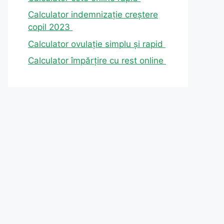
Calculator indemnizație creștere
copil 2023
Calculator ovulație simplu și rapid
Calculator împărțire cu rest online