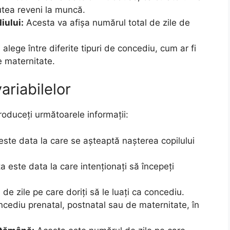
utea reveni la muncă.
iului:
Acesta va afișa numărul total de zile de
 alege între diferite tipuri de concediu, cum ar fi
e maternitate.
ariabilelor
troduceți următoarele informații:
ste data la care se așteaptă nașterea copilului
 este data la care intenționați să începeți
e zile pe care doriți să le luați ca concediu.
ncediu prenatal, postnatal sau de maternitate, în