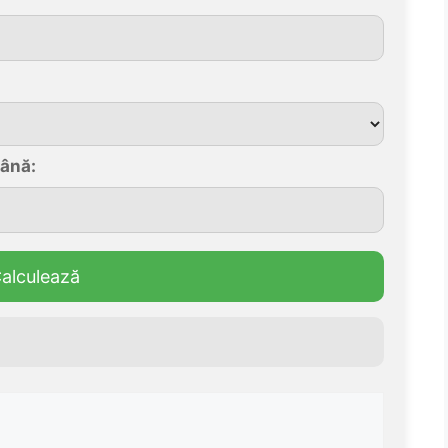
mână:
alculează