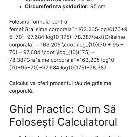
Circumferința șoldurilor
: 95 cm
Folosind formula pentru
femei:Gra˘sime corporala˘=163.205⋅log⁡10(70+9
5−70)−97.684⋅log⁡10(175)−78.387\text{Grăsime
corporală} = 163.205 \cdot \log_{10}(70 + 95 –
70) – 97.684 \cdot \log_{10}(175) –
78.387Gra˘sime corporala˘=163.205⋅log10​
(70+95−70)−97.684⋅log10​(175)−78.387
Calculul va oferi procentul tău de grăsime
corporală.
Ghid Practic: Cum Să
Folosești Calculatorul