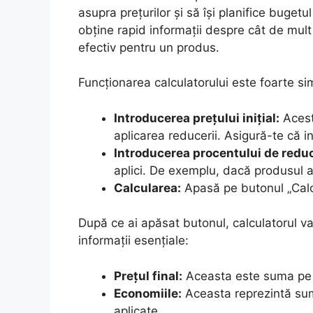
asupra prețurilor și să își planifice bugetu
obține rapid informații despre cât de mult e
efectiv pentru un produs.
Funcționarea calculatorului este foarte sim
Introducerea prețului inițial:
Acesta
aplicarea reducerii. Asigură-te că i
Introducerea procentului de redu
aplici. De exemplu, dacă produsul 
Calcularea:
Apasă pe butonul „Calcu
După ce ai apăsat butonul, calculatorul va
informații esențiale:
Prețul final:
Aceasta este suma pe ca
Economiile:
Aceasta reprezintă sum
aplicate.