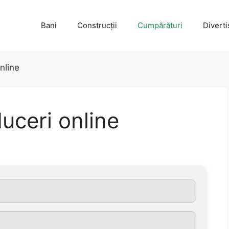
Bani
Construcții
Cumpărături
Divert
online
duceri online