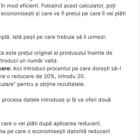
l în mod eficient. Folosind acest calculator, poți
conomisești și care va fi prețul pe care îl vei plăti
plă. Iată pașii pe care trebuie să îi urmezi:
 este prețul original al produsului înainte de
ntroduci un număr valid.
cere:
Aici introduci procentul pe care dorești să-l
are o reducere de 20%, introdu 20.
lare” pentru a obține rezultatele.
 procesa datele introduse și îți va oferi două
re o vei plăti după aplicarea reducerii.
a pe care o economisești datorită reducerii