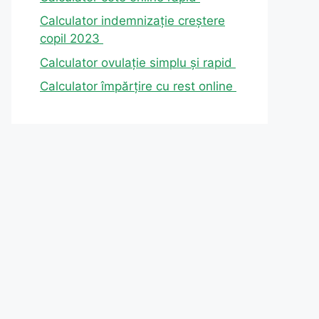
Calculator indemnizație creștere
copil 2023
Calculator ovulație simplu și rapid
Calculator împărțire cu rest online