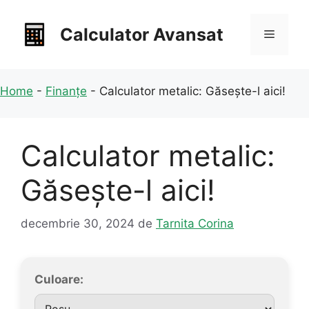
Sari
la
Calculator Avansat
Meniu
conținut
Home
-
Finanțe
-
Calculator metalic: Găsește-l aici!
Calculator metalic:
Găsește-l aici!
decembrie 30, 2024
de
Tarnita Corina
Culoare: