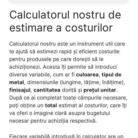
Calculatorul nostru de
estimare a costurilor
Calculatorul nostru este un instrument util care
te ajută să estimezi rapid și eficient costurile
pentru produsele pe care dorești să le
achiziționezi. Acesta îți permite să introduci
diverse variabile, cum ar fi
culoarea
,
tipul de
metal
, dimensiunile (lungime, lățime, înălțime),
finisajul
,
cantitatea
dorită și
prețul unitar
.
După ce ai completat toate câmpurile necesare,
poți obține un
total
estimat al costurilor, care îți
va oferi o imagine clară asupra bugetului
necesar pentru achiziția respectivă.
Fiecare variabilă introdusă în calculator are un