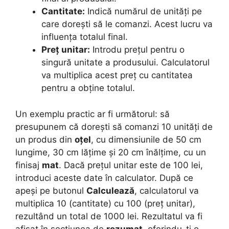
Cantitate:
Indică numărul de unități pe
care dorești să le comanzi. Acest lucru va
influența totalul final.
Preț unitar:
Introdu prețul pentru o
singură unitate a produsului. Calculatorul
va multiplica acest preț cu cantitatea
pentru a obține totalul.
Un exemplu practic ar fi următorul: să
presupunem că dorești să comanzi 10 unități de
un produs din
oțel
, cu dimensiunile de 50 cm
lungime, 30 cm lățime și 20 cm înălțime, cu un
finisaj
mat
. Dacă prețul unitar este de 100 lei,
introduci aceste date în calculator. După ce
apeși pe butonul
Calculează
, calculatorul va
multiplica 10 (cantitate) cu 100 (preț unitar),
rezultând un total de 1000 lei. Rezultatul va fi
afișat în secțiunea de
rezumat
, oferindu-ți o