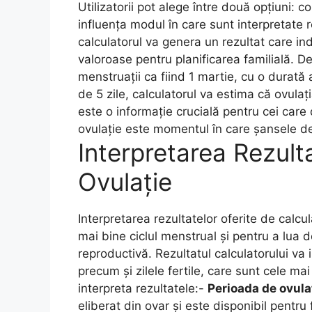
Utilizatorii pot alege între două opțiuni: 
influența modul în care sunt interpretate 
calculatorul va genera un rezultat care ind
valoroase pentru planificarea familială. 
menstruații ca fiind 1 martie, cu o durată 
de 5 zile, calculatorul va estima că ovulați
este o informație crucială pentru cei ca
ovulație este momentul în care șansele de
Interpretarea Rezult
Ovulație
Interpretarea rezultatelor oferite de calcu
mai bine ciclul menstrual și pentru a lua 
reproductivă. Rezultatul calculatorului va 
precum și zilele fertile, care sunt cele ma
interpreta rezultatele:-
Perioada de ovula
eliberat din ovar și este disponibil pentru f