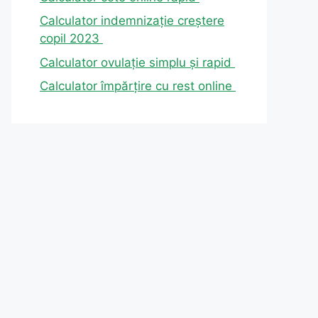
Calculator indemnizație creștere
copil 2023
Calculator ovulație simplu și rapid
Calculator împărțire cu rest online