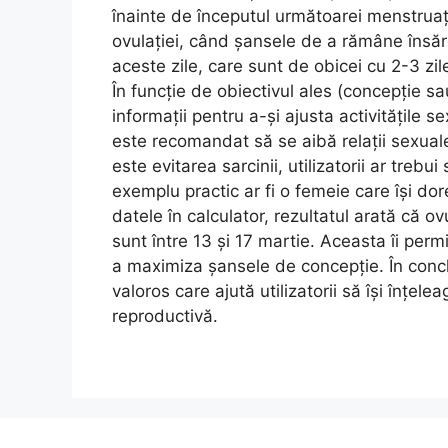
înainte de începutul următoarei menstruaț
ovulației, când șansele de a rămâne însărc
aceste zile, care sunt de obicei cu 2-3 zil
În funcție de obiectivul ales (concepție sau 
informații pentru a-și ajusta activitățile
este recomandat să se aibă relații sexuale 
este evitarea sarcinii, utilizatorii ar trebu
exemplu practic ar fi o femeie care își d
datele în calculator, rezultatul arată că ovu
sunt între 13 și 17 martie. Aceasta îi permi
a maximiza șansele de concepție. În concl
valoros care ajută utilizatorii să își înțele
reproductivă.