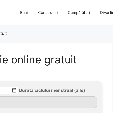
Bani
Construcții
Cumpărături
Divert
atuit
ie online gratuit
Durata ciclului menstrual (zile):