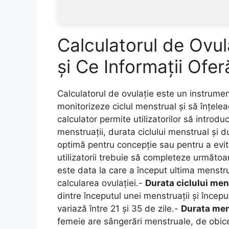
Calculatorul de Ovu
și Ce Informații Ofer
Calculatorul de ovulație este un instrumen
monitorizeze ciclul menstrual și să înțelea
calculator permite utilizatorilor să introdu
menstruații, durata ciclului menstrual și 
optimă pentru concepție sau pentru a evita
utilizatorii trebuie să completeze următo
este data la care a început ultima menstr
calcularea ovulației.-
Durata ciclului mens
dintre începutul unei menstruații și încep
variază între 21 și 35 de zile.-
Durata mens
femeie are sângerări menstruale, de obicei 