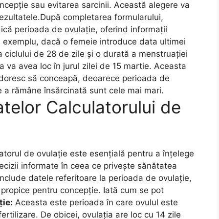
concepție sau evitarea sarcinii. Această alegere va
rezultatele.După completarea formularului,
ică perioada de ovulație, oferind informații
De exemplu, dacă o femeie introduce data ultimei
a ciclului de 28 de zile și o durată a menstruației
a va avea loc în jurul zilei de 15 martie. Aceasta
re doresc să conceapă, deoarece perioada de
 a rămâne însărcinată sunt cele mai mari.
atelor Calculatorului de
latorul de ovulație este esențială pentru a înțelege
decizii informate în ceea ce privește sănătatea
include datele referitoare la perioada de ovulație,
i propice pentru concepție. Iată cum se pot
ție:
Aceasta este perioada în care ovulul este
ertilizare. De obicei, ovulația are loc cu 14 zile