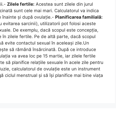
ii.-
Zilele fertile:
Acestea sunt zilele din jurul
inată sunt cele mai mari. Calculatorul va indica
e înainte și după ovulație.-
Planificarea familială:
evitarea sarcinii), utilizatorii pot folosi aceste
 sexuale. De exemplu, dacă scopul este concepția,
în zilele fertile. Pe de altă parte, dacă scopul
i să evite contactul sexual în aceleași zile.Un
orește să rămână însărcinată. După ce introduce
lația va avea loc pe 15 martie, iar zilele fertile
te să planifice relațiile sexuale în acele zile pentru
uzie, calculatorul de ovulație este un instrument
agă ciclul menstrual și să își planifice mai bine viața