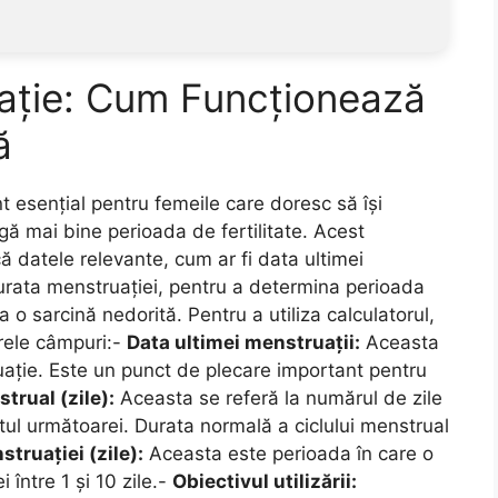
lație: Cum Funcționează
ă
t esențial pentru femeile care doresc să își
gă mai bine perioada de fertilitate. Acest
că datele relevante, cum ar fi data ultimei
durata menstruației, pentru a determina perioada
 o sarcină nedorită. Pentru a utiliza calculatorul,
arele câmpuri:-
Data ultimei menstruații:
Aceasta
uație. Este un punct de plecare important pentru
trual (zile):
Aceasta se referă la numărul de zile
utul următoarei. Durata normală a ciclului menstrual
truației (zile):
Aceasta este perioada în care o
între 1 și 10 zile.-
Obiectivul utilizării: