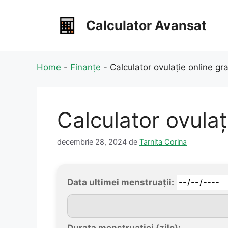
Sari
la
Calculator Avansat
conținut
Home
-
Finanțe
-
Calculator ovulație online gr
Calculator ovulaț
decembrie 28, 2024
de
Tarnita Corina
Data ultimei menstruații:
Durata menstruației (zile):