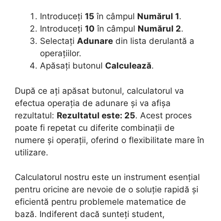
Introduceți
15
în câmpul
Numărul 1
.
Introduceți
10
în câmpul
Numărul 2
.
Selectați
Adunare
din lista derulantă a
operațiilor.
Apăsați butonul
Calculează
.
După ce ați apăsat butonul, calculatorul va
efectua operația de adunare și va afișa
rezultatul:
Rezultatul este: 25
. Acest proces
poate fi repetat cu diferite combinații de
numere și operații, oferind o flexibilitate mare în
utilizare.
Calculatorul nostru este un instrument esențial
pentru oricine are nevoie de o soluție rapidă și
eficientă pentru problemele matematice de
bază. Indiferent dacă sunteți student,