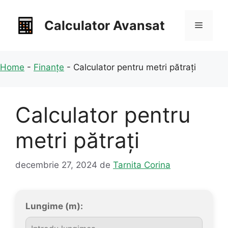
Sari
la
Calculator Avansat
Meniu
conținut
Home
-
Finanțe
-
Calculator pentru metri pătrați
Calculator pentru
metri pătrați
decembrie 27, 2024
de
Tarnita Corina
Lungime (m):