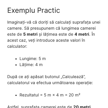
Exemplu Practic
Imaginați-vă că doriți să calculați suprafața unei
camere. Să presupunem că lungimea camerei
este de
5 metri
și lățimea este de
4 metri
. În
acest caz, veți introduce aceste valori în
calculator:
Lungime: 5 m
Lățime: 4 m
După ce ați apăsat butonul „Calculează”,
calculatorul va efectua următoarea operație:
Rezultatul = 5 m × 4 m = 20 m²
Astfel, suprafața camerei este de
20 metri