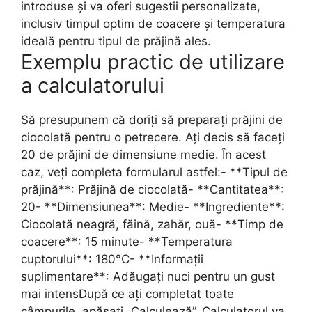
introduse și va oferi sugestii personalizate,
inclusiv timpul optim de coacere și temperatura
ideală pentru tipul de prăjină ales.
Exemplu practic de utilizare
a calculatorului
Să presupunem că doriți să preparați prăjini de
ciocolată pentru o petrecere. Ați decis să faceți
20 de prăjini de dimensiune medie. În acest
caz, veți completa formularul astfel:- **Tipul de
prăjină**: Prăjină de ciocolată- **Cantitatea**:
20- **Dimensiunea**: Medie- **Ingrediente**:
Ciocolată neagră, făină, zahăr, ouă- **Timp de
coacere**: 15 minute- **Temperatura
cuptorului**: 180°C- **Informații
suplimentare**: Adăugați nuci pentru un gust
mai intensDupă ce ați completat toate
câmpurile, apăsați „Calculează”. Calculatorul va