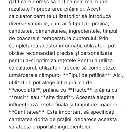
gătit care doresc să obțină cele mai bune
rezultate în prepararea prăjinilor. Acest
calculator permite utilizatorilor să introducă
diverse variabile, cum ar fi tipul de prăjină,
cantitatea, dimensiunea, ingredientele, timpul
de coacere și temperatura cuptorului. Prin
completarea acestor informații, utilizatorii pot
obține recomandări precise și personalizate
pentru a-și optimiza rețetele.Pentru a utiliza
calculatorul, utilizatorii trebuie să completeze
următoarele câmpuri:- **Tipul de prăjină**: Aici,
utilizatorii pot alege între prăjina de
**ciocolată**, prăjina cu **fructe**, prăjina cu
**nuci** sau **alte tipuri**. Această alegere
influențează rețeta finală și timpul de coacere.-
**Cantitatea**: Este important să specificați
cantitatea dorită de prăjini, deoarece aceasta
va afecta proporțiile ingredientelor.-