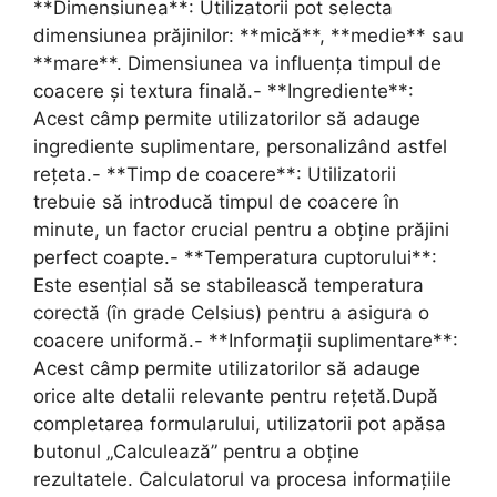
**Dimensiunea**: Utilizatorii pot selecta
dimensiunea prăjinilor: **mică**, **medie** sau
**mare**. Dimensiunea va influența timpul de
coacere și textura finală.- **Ingrediente**:
Acest câmp permite utilizatorilor să adauge
ingrediente suplimentare, personalizând astfel
rețeta.- **Timp de coacere**: Utilizatorii
trebuie să introducă timpul de coacere în
minute, un factor crucial pentru a obține prăjini
perfect coapte.- **Temperatura cuptorului**:
Este esențial să se stabilească temperatura
corectă (în grade Celsius) pentru a asigura o
coacere uniformă.- **Informații suplimentare**:
Acest câmp permite utilizatorilor să adauge
orice alte detalii relevante pentru rețetă.După
completarea formularului, utilizatorii pot apăsa
butonul „Calculează” pentru a obține
rezultatele. Calculatorul va procesa informațiile