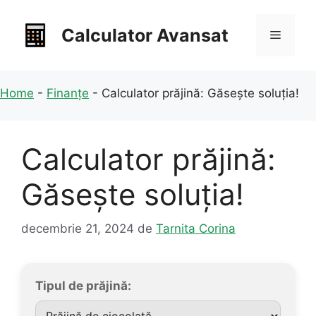
Sari
la
Calculator Avansat
Meniu
conținut
Home
-
Finanțe
-
Calculator prăjină: Găsește soluția!
Calculator prăjină:
Găsește soluția!
decembrie 21, 2024
de
Tarnita Corina
Tipul de prăjină: