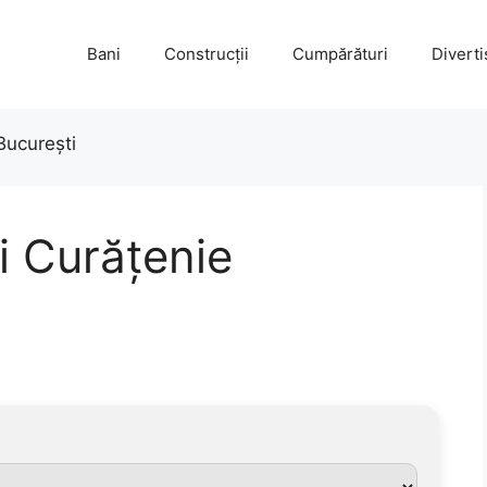
Bani
Construcții
Cumpărături
Divert
 București
i Curățenie