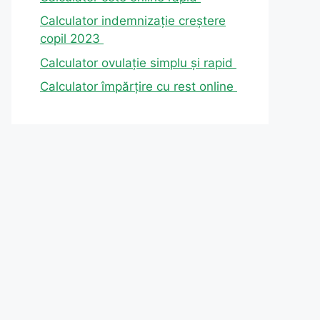
Calculator indemnizație creștere
copil 2023
Calculator ovulație simplu și rapid
Calculator împărțire cu rest online