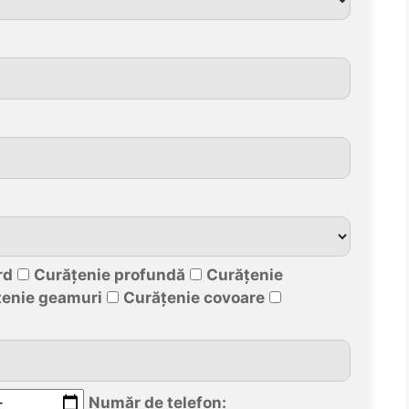
rd
Curățenie profundă
Curățenie
țenie geamuri
Curățenie covoare
Număr de telefon: