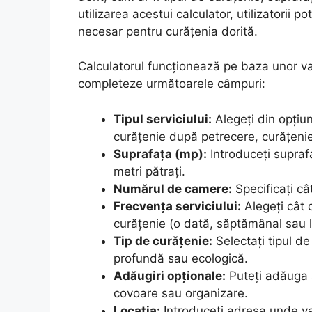
utilizarea acestui calculator, utilizatorii p
necesar pentru curățenia dorită.
Calculatorul funcționează pe baza unor varia
completeze următoarele câmpuri:
Tipul serviciului:
Alegeți din opțiun
curățenie după petrecere, curățenie
Suprafața (mp):
Introduceți supraf
metri pătrați.
Numărul de camere:
Specificați câ
Frecvența serviciului:
Alegeți cât d
curățenie (o dată, săptămânal sau l
Tip de curățenie:
Selectați tipul de
profundă sau ecologică.
Adăugiri opționale:
Puteți adăuga s
covoare sau organizare.
Locația:
Introduceți adresa unde va 