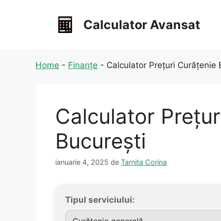
Sari
la
Calculator Avansat
conținut
Home
-
Finanțe
-
Calculator Prețuri Curățenie
Calculator Prețur
București
ianuarie 4, 2025
de
Tarnita Corina
Tipul serviciului: