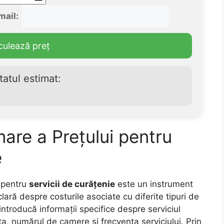
mail:
culează preț
tatul estimat:
mare a Prețului pentru
e
i pentru
servicii de curățenie
este un instrument
 clară despre costurile asociate cu diferite tipuri de
 introducă informații specifice despre serviciul
ața, numărul de camere și frecvența serviciului. Prin