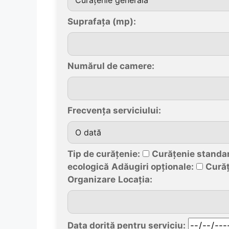
Suprafața (mp):
Numărul de camere:
Frecvența serviciului:
Tip de curățenie:
Curățenie standa
ecologică
Adăugiri opționale:
Cură
Organizare
Locația:
Data dorită pentru serviciu: