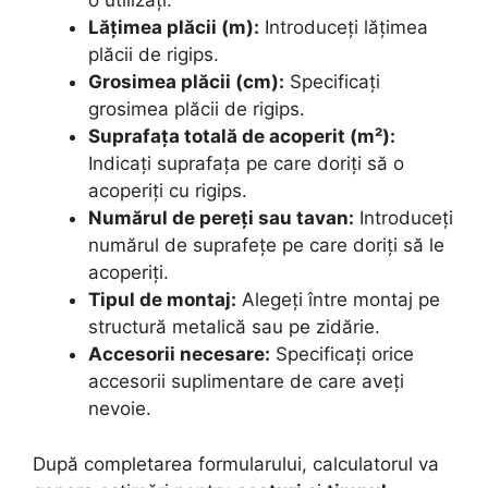
o utilizați.
Lățimea plăcii (m):
Introduceți lățimea
plăcii de rigips.
Grosimea plăcii (cm):
Specificați
grosimea plăcii de rigips.
Suprafața totală de acoperit (m²):
Indicați suprafața pe care doriți să o
acoperiți cu rigips.
Numărul de pereți sau tavan:
Introduceți
numărul de suprafețe pe care doriți să le
acoperiți.
Tipul de montaj:
Alegeți între montaj pe
structură metalică sau pe zidărie.
Accesorii necesare:
Specificați orice
accesorii suplimentare de care aveți
nevoie.
După completarea formularului, calculatorul va