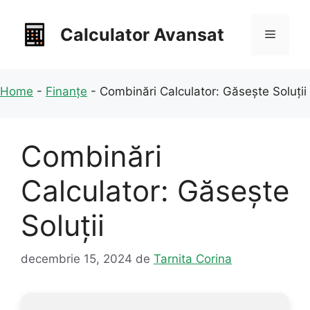
Sari
la
Calculator Avansat
Meniu
conținut
Home
-
Finanțe
-
Combinări Calculator: Găsește Soluții
Combinări
Calculator: Găsește
Soluții
decembrie 15, 2024
de
Tarnita Corina