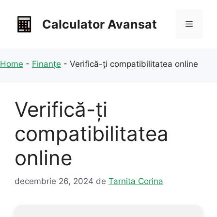
Sari
la
Calculator Avansat
Meniu
conținut
Home
-
Finanțe
-
Verifică-ți compatibilitatea online
Verifică-ți
compatibilitatea
online
decembrie 26, 2024
de
Tarnita Corina